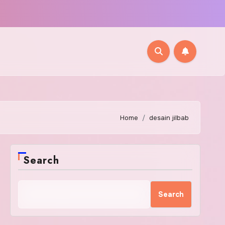
Home
desain jilbab
Search
Search