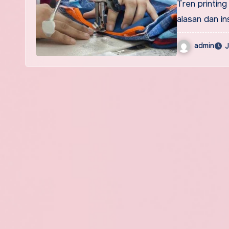
Tren printing
alasan dan ins
admin
J