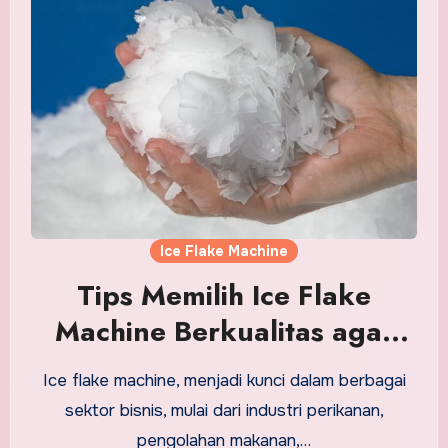
Ice Flake Machine
Tips Memilih Ice Flake
Machine Berkualitas agar
Usaha Lebih Lancar
Ice flake machine, menjadi kunci dalam berbagai
sektor bisnis, mulai dari industri perikanan,
pengolahan makanan,…