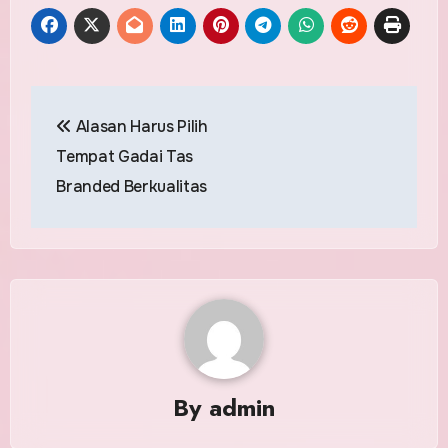
Post
Alasan Harus Pilih
navigation
Tempat Gadai Tas
Branded Berkualitas
By
admin