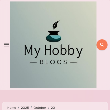
Skip
to
content
Home
2025
October
20