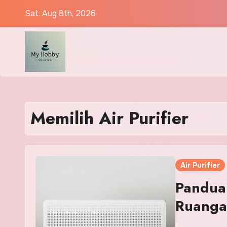
Skip
Sat. Aug 8th, 2026
to
content
Memilih Air Purifier
Air Purifier
Panduan
Ruanga
Kebisi