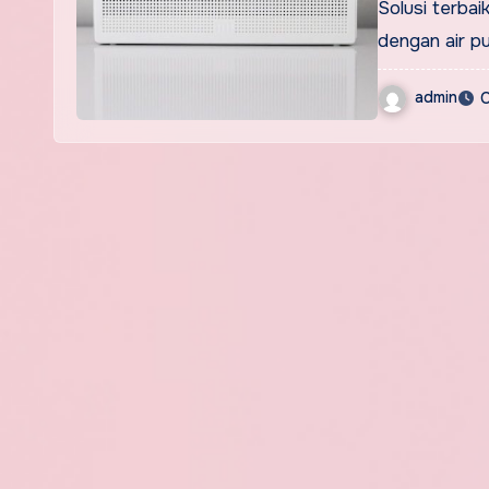
Solusi terbai
dengan air pu
admin
O