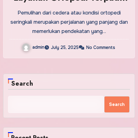
di Surabaya Barat
Pemulihan dari cedera atau kondisi ortopedi
seringkali merupakan perjalanan yang panjang dan
memerlukan pendekatan yang…
admin
July 25, 2025
No Comments
Search
Search
Recent Posts