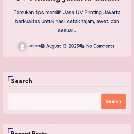
Dunia Percetakan Modern
Temukan tips memilih Jasa UV Printing Jakarta
berkualitas untuk hasil cetak tajam, awet, dan
sesuai…
admin
August 13, 2025
No Comments
Search
Search
Recent Posts