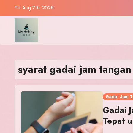
Skip
Fri. Aug 7th, 2026
to
content
syarat gadai jam tangan
Gadai Jam 
Gadai J
Tepat 