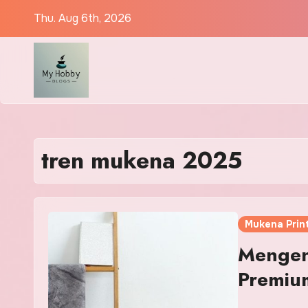
Skip
Thu. Aug 6th, 2026
to
content
tren mukena 2025
Mukena Prin
Mengen
Premiu